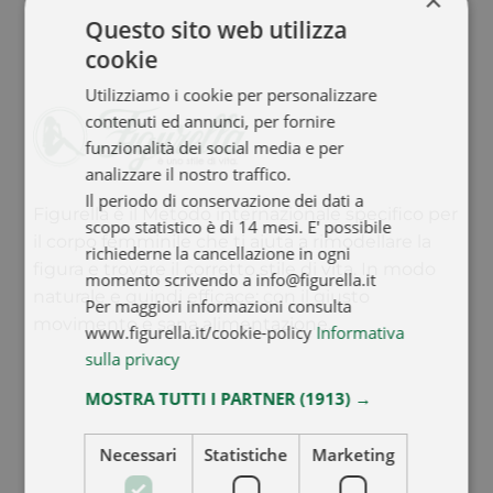
Questo sito web utilizza
cookie
Utilizziamo i cookie per personalizzare
contenuti ed annunci, per fornire
funzionalità dei social media e per
analizzare il nostro traffico.
Il periodo di conservazione dei dati a
Figurella è il Metodo internazionale specifico per
scopo statistico è di 14 mesi. E' possibile
il corpo femminile che ti aiuta a rimodellare la
richiederne la cancellazione in ogni
figura e trovare il corretto stile di vita. In modo
momento scrivendo a info@figurella.it
naturale e quindi efficace: con il giusto
Per maggiori informazioni consulta
movimento e sana alimentazione.
www.figurella.it/cookie-policy
Informativa
sulla privacy
MOSTRA TUTTI I PARTNER
(1913) →
Connect
Necessari
Statistiche
Marketing