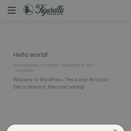
Hello world!
Uncategorized
Di
admin
Novembre 26, 2024
1 commento
Welcome to WordPress. This is your first post.
Edit or delete it, then start writing!
×